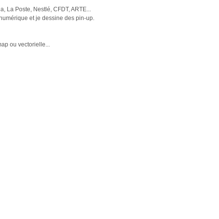
ia, La Poste, Nestlé, CFDT, ARTE...
 numérique et je dessine des pin-up.
p ou vectorielle...