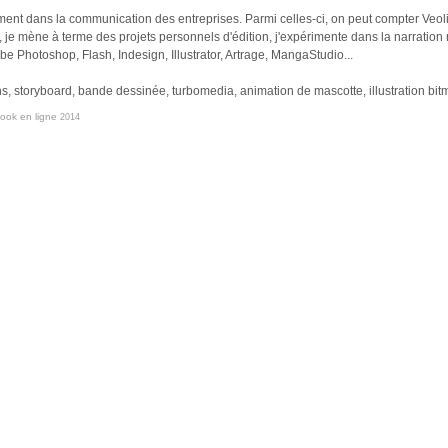
ement dans la communication des entreprises. Parmi celles-ci, on peut compter Veol
 je mène à terme des projets personnels d'édition, j'expérimente dans la narration
obe Photoshop, Flash, Indesign, Illustrator, Artrage, MangaStudio...
 storyboard, bande dessinée, turbomedia, animation de mascotte, illustration bitma
book en ligne
2014